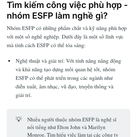
Tìm kiếm công việc phù hợp -
Subscribe to
nhóm ESFP làm nghề gì?
Nhóm ESFP có những phẩm chất và kỹ năng phù hợp
Jobcado
với một số nghề nghiệp. Dưới đây là một số lĩnh vực
mà tính cách ESFP có thể tỏa sáng:
Stay up to date! Get all the latest &
Nghệ thuật và giải trí: Với tính năng năng động
greatest posts delivered straight to
và khả năng tạo dựng mối quan hệ tốt, nhóm
your inbox
ESFP có thể phát triển trong các ngành như
diễn xuất, âm nhạc, vũ đạo, truyền thông và
giải trí.
💡
Nhiều người thuộc nhóm ESFP là nghệ sĩ
Subscribe
nổi tiếng như Elton John và Marilyn
Monroe. Tìm hiểu việc làm tại các công ty