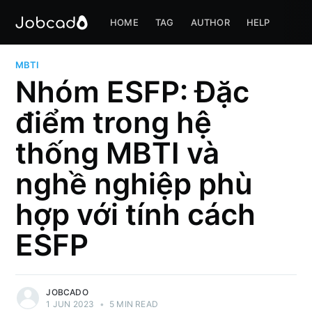
HOME
TAG
AUTHOR
HELP
MBTI
Nhóm ESFP: Đặc
điểm trong hệ
thống MBTI và
nghề nghiệp phù
hợp với tính cách
ESFP
JOBCADO
1 JUN 2023
•
5 MIN READ