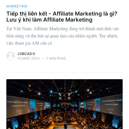
MARKETING
Tiếp thị liên kết - Affiliate Marketing là gì?
Lưu ý khi làm Affiliate Marketing
Tại Việt Nam, Affiliate Marketing đang trở thành một lĩnh vực
tiềm năng và thu hút sự quan tâm của nhiều người. Tuy nhiên,
việc tham gia AM cần có
JOBCADO
10 MAY 2023
•
7 MIN READ