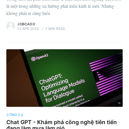
Subscribe
là một trong những xu hướng phát triển kinh tế mới. Nhưng
không phải ai cũng hiểu
JOBCADO
12 APR 2023
•
7 MIN READ
CÔNG CỤ
Chat GPT - Khám phá công nghệ tiên tiến
đang làm mưa làm gió