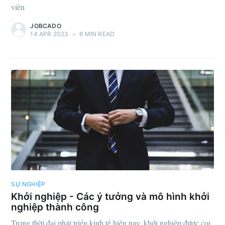
viên
JOBCADO
14 APR 2023
•
6 MIN READ
Subscribe to
Jobcado
Stay up to date! Get all the latest &
greatest posts delivered straight to
your inbox
SỰ NGHIỆP
Khởi nghiệp - Các ý tưởng và mô hình khởi
nghiệp thành công
Trong thời đại phát triển kinh tế hiện nay, khởi nghiệp được coi