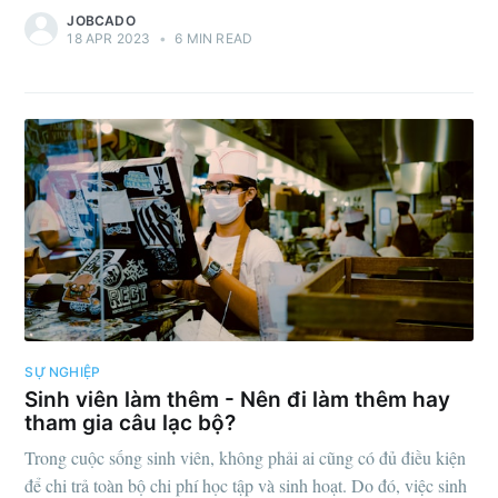
JOBCADO
18 APR 2023
•
6 MIN READ
SỰ NGHIỆP
Sinh viên làm thêm - Nên đi làm thêm hay
tham gia câu lạc bộ?
Trong cuộc sống sinh viên, không phải ai cũng có đủ điều kiện
để chi trả toàn bộ chi phí học tập và sinh hoạt. Do đó, việc sinh