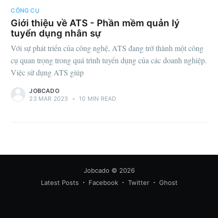
CÔNG CỤ
Giới thiệu về ATS - Phần mềm quản lý
tuyển dụng nhân sự
Với sự phát triển của công nghệ, ATS đang trở thành một công
cụ quan trọng trong quá trình tuyển dụng của các doanh nghiệp.
Việc sử dụng ATS giúp
Subscribe
JOBCADO
23 MAR 2023
•
10 MIN READ
Jobcado
© 2026
Latest Posts
Facebook
Twitter
Ghost