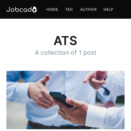
HOME
TAG
AUTHOR
HELP
ATS
A collection of 1 post
Subscribe to
Jobcado
Stay up to date! Get all the latest &
greatest posts delivered straight to
your inbox