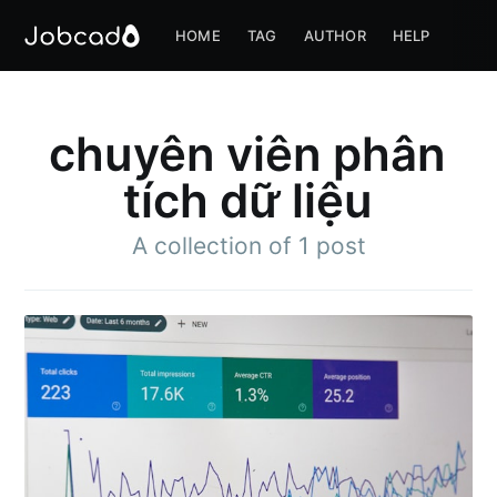
HOME
TAG
AUTHOR
HELP
chuyên viên phân
tích dữ liệu
A collection of 1 post
Subscribe to
Jobcado
Stay up to date! Get all the latest &
greatest posts delivered straight to
your inbox