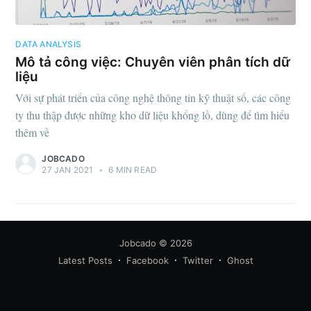
DATA ANALYSIS
Mô tả công việc: Chuyên viên phân tích dữ
liệu
Với sự phát triển của công nghệ thông tin kỹ thuật số, các công
Subscribe
ty thu thập được những kho dữ liệu khổng lồ, dùng để tìm hiểu
thêm về
JOBCADO
27 JAN 2021
•
6 MIN READ
Jobcado
© 2026
Latest Posts
Facebook
Twitter
Ghost