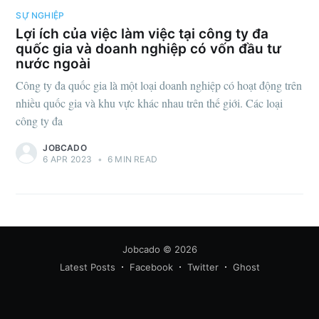
SỰ NGHIỆP
Lợi ích của việc làm việc tại công ty đa
quốc gia và doanh nghiệp có vốn đầu tư
nước ngoài
Công ty đa quốc gia là một loại doanh nghiệp có hoạt động trên
nhiều quốc gia và khu vực khác nhau trên thế giới. Các loại
Subscribe
công ty đa
JOBCADO
6 APR 2023
•
6 MIN READ
Jobcado
© 2026
Latest Posts
Facebook
Twitter
Ghost