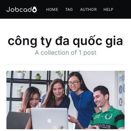
HOME
TAG
AUTHOR
HELP
công ty đa quốc gia
A collection of 1 post
Subscribe to
Jobcado
Stay up to date! Get all the latest &
greatest posts delivered straight to
your inbox