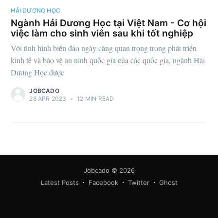
HẢI DƯƠNG HỌC
Ngành Hải Dương Học tại Việt Nam - Cơ hội
việc làm cho sinh viên sau khi tốt nghiệp
Với tình hình biển đảo ngày càng quan trọng trong phát triển
kinh tế và bảo vệ an ninh quốc gia của các quốc gia, ngành Hải
Dương Học được
Subscribe
JOBCADO
28 APR 2023
•
12 MIN READ
Jobcado
© 2026
Latest Posts
Facebook
Twitter
Ghost