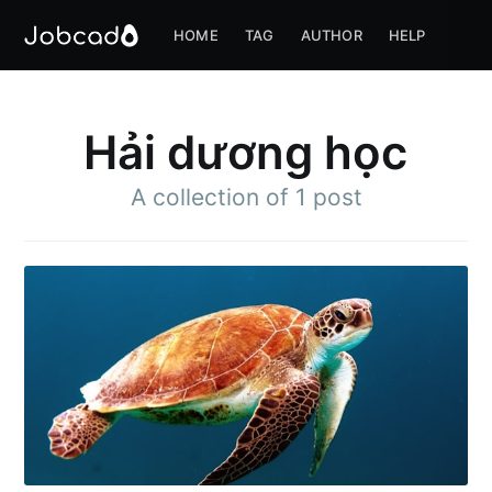
HOME
TAG
AUTHOR
HELP
Hải dương học
A collection of 1 post
Subscribe to
Jobcado
Stay up to date! Get all the latest &
greatest posts delivered straight to
your inbox