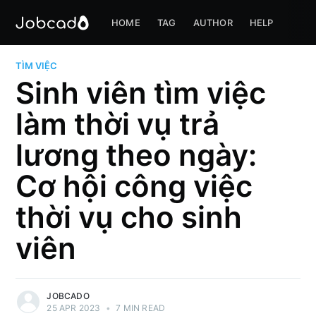
HOME
TAG
AUTHOR
HELP
TÌM VIỆC
Sinh viên tìm việc
làm thời vụ trả
lương theo ngày:
Cơ hội công việc
thời vụ cho sinh
viên
JOBCADO
25 APR 2023
•
7 MIN READ