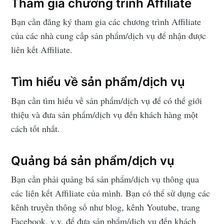
Jobcado
Tham gia chương trình Affiliate
Bạn cần đăng ký tham gia các chương trình Affiliate
Stay up to date! Get all the latest &
của các nhà cung cấp sản phẩm/dịch vụ để nhận được
greatest posts delivered straight to
liên kết Affiliate.
your inbox
Tìm hiểu về sản phẩm/dịch vụ
Bạn cần tìm hiểu về sản phẩm/dịch vụ để có thể giới
thiệu và đưa sản phẩm/dịch vụ đến khách hàng một
cách tốt nhất.
Subscribe
Quảng bá sản phẩm/dịch vụ
Bạn cần phải quảng bá sản phẩm/dịch vụ thông qua
các liên kết Affiliate của mình. Bạn có thể sử dụng các
kênh truyền thông số như blog, kênh Youtube, trang
Facebook, v.v. để đưa sản phẩm/dịch vụ đến khách