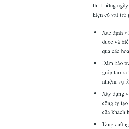
thị trường ngày
kiện có vai trò
Xác định và
được và hiể
qua các hoạ
Đảm bảo trả
giúp tạo ra
nhiệm vụ từ
S
Xây dựng và
công ty tạo
Stay u
của khách h
Tăng cường 