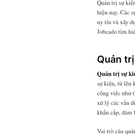
Quản trị sự kiệ
hiện nay. Các s
uy tín và xây d
Jobcado tìm hiể
Quản trị
Quản trị sự ki
sự kiện, từ lên
công việc như t
xử lý các vấn đ
khẩn cấp, đảm b
Vai trò của quản