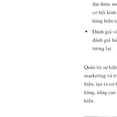
đạt được mụ
cơ hội kinh
hàng hiện t
Đánh giá và
đánh giá hi
tương lai.
Quản trị sự kiệ
marketing và tr
hiệu, tạo ra cơ
hàng, nâng cao 
kiện.