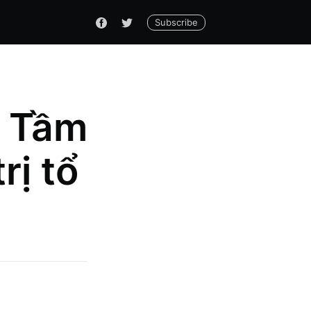
Subscribe
? Tầm
rị tổ