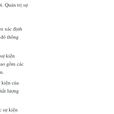
i. Quản trị sự
ằm xác định
 đó thông
 sự kiện
 bao gồm các
n.
do
ự kiện của
hất lượng
livered
c sự kiện