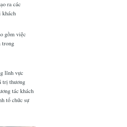
ạo ra các
i khách
ibe
bao gồm việc
n trong
ng lĩnh vực
á trị thương
tương tác khách
nh tổ chức sự