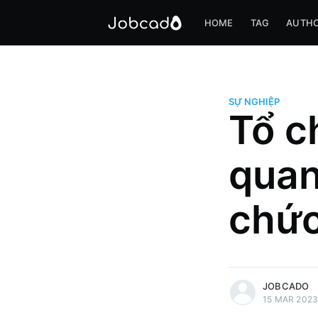
HOME
TAG
AUTH
SỰ NGHIỆP
Tổ c
quan
chức
more posts
JOBCADO
15 MAR 202