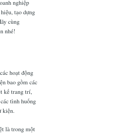
 doanh nghiệp
 hiệu, tạo dựng
Hãy cùng
ện nhé!
c các hoạt động
kiện bao gồm các
 kế trang trí,
 các tình huống
ự kiện.
iệt là trong một