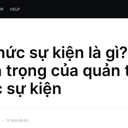
OR
HELP
hức sự kiện là gì
 trọng của quản t
 sự kiện
3
•
10 MIN READ